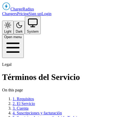
Charge
Radius
Chargers
Pricing
Sign up
Login
Light
Dark
System
Open menu
Legal
Términos del Servicio
On this page
1. Requisitos
2. El Servicio
3. Cuenta
4. Suscripciones y facturación