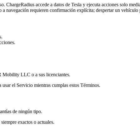
o. ChargeRadius accede a datos de Tesla y ejecuta acciones solo median
ino a navegación requieren confirmación explícita; despertar un vehícul
s.
icciones.
 Mobility LLC o a sus licenciantes.
ra usar el Servicio mientras cumplas estos Términos.
antías de ningún tipo.
siempre exactos o actuales.